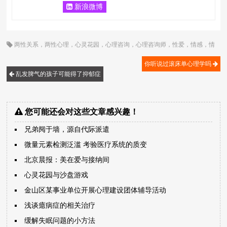
新浪微博
两性关系
，
两性心理
，
心灵花园
，
心理咨询
，
心理咨询师
，
性爱
，
情感
，
情
感交流
，
顾歌
你听说过滚床单心理学吗
乱发脾气的孩子可能得了抑郁症
您可能还会对这些文章感兴趣！
兄弟阋于墙，源自代际派遣
微量元素检测泛滥 考验医疗系统的质变
北京晨报：美在爱与接纳间
心灵花园与沙盘游戏
金山区某事业单位开展心理建设团体辅导活动
浅谈癔病症的相关治疗
缓解失眠问题的小方法