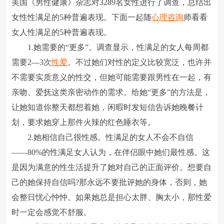
美国《男性健康》杂志对3289名女性进行了调查，总结出
女性性满足的5种普遍表现。下面一起随
心理咨询
师看看
女人性满足的5种普遍表现。
1.她需要的“更多”。调查显示，性满足的女人每周都
需要2―3次
性爱
。不过她们对性的定义比较宽泛，也许并
不需要实质意义的性交，但她可能需要跟男性在一起，有
亲吻、爱抚这类亲密动作的需求。给她“更多”的方法是，
让她知道你整天都想着她，闲暇时发短信告诉她晚餐计
划，要求她穿上那件火辣的红色睡衣等。
2.她相信自己很性感。性满足的女人不会不自信
――80%的性满足女人认为，在伴侣眼中她们最性感。这
是因为满意的性生活提升了她对自己的正面评价。想要自
己的她保持自信吗?那永远不要批评她的身体，否则，她
会整日忧心忡忡。如果她总是担心太胖、胸太小，那性爱
时一定会感觉不舒服。