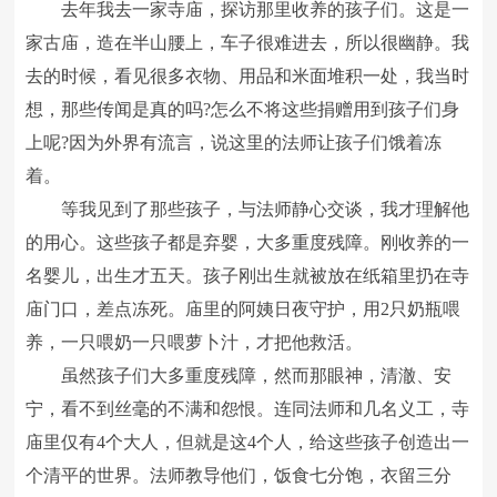
去年我去一家寺庙，探访那里收养的孩子们。这是一
家古庙，造在半山腰上，车子很难进去，所以很幽静。我
去的时候，看见很多衣物、用品和米面堆积一处，我当时
想，那些传闻是真的吗?怎么不将这些捐赠用到孩子们身
上呢?因为外界有流言，说这里的法师让孩子们饿着冻
着。
等我见到了那些孩子，与法师静心交谈，我才理解他
的用心。这些孩子都是弃婴，大多重度残障。刚收养的一
名婴儿，出生才五天。孩子刚出生就被放在纸箱里扔在寺
庙门口，差点冻死。庙里的阿姨日夜守护，用2只奶瓶喂
养，一只喂奶一只喂萝卜汁，才把他救活。
虽然孩子们大多重度残障，然而那眼神，清澈、安
宁，看不到丝毫的不满和怨恨。连同法师和几名义工，寺
庙里仅有4个大人，但就是这4个人，给这些孩子创造出一
个清平的世界。法师教导他们，饭食七分饱，衣留三分