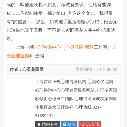
满的：即使她长相不如意、考试有失误、性格有些调
皮……你都能接受，都会给出“有你这个女儿，我很富
有”的信息――那么，如果她手里捏着糖水冰棍，她会无
比珍惜地吸了又吸，而不是去紧盯着别人手中的哈根达
斯。
上海心潮
心理咨询中心
（
心灵花园
/
顾歌
工作室）
上
海心理咨询
师 选编
作者：心灵花园网
最后编辑：
2015-06-03
上海首家正规心理咨询机构-心潮心灵花园
心理咨询中心心理健康服务网站,心理专家顾
歌领衔心理医生团队,心理咨询师成功案例最
多规模最大口碑最好,心理热线:021-
51699291
站内专栏
站点
QQ交谈