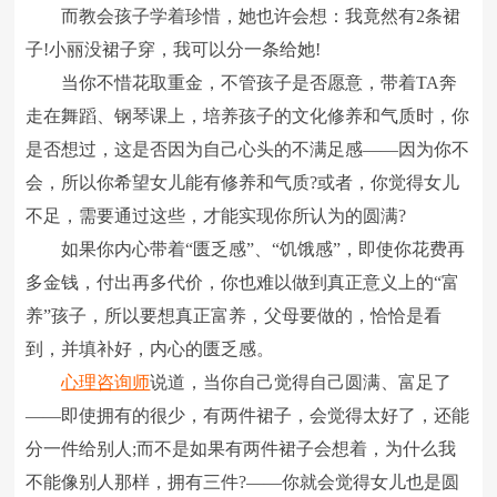
而教会孩子学着珍惜，她也许会想：我竟然有2条裙
子!小丽没裙子穿，我可以分一条给她!
当你不惜花取重金，不管孩子是否愿意，带着TA奔
走在舞蹈、钢琴课上，培养孩子的文化修养和气质时，你
是否想过，这是否因为自己心头的不满足感――因为你不
会，所以你希望女儿能有修养和气质?或者，你觉得女儿
不足，需要通过这些，才能实现你所认为的圆满?
如果你内心带着“匮乏感”、“饥饿感”，即使你花费再
多金钱，付出再多代价，你也难以做到真正意义上的“富
养”孩子，所以要想真正富养，父母要做的，恰恰是看
到，并填补好，内心的匮乏感。
心理咨询师
说道，当你自己觉得自己圆满、富足了
――即使拥有的很少，有两件裙子，会觉得太好了，还能
分一件给别人;而不是如果有两件裙子会想着，为什么我
不能像别人那样，拥有三件?――你就会觉得女儿也是圆