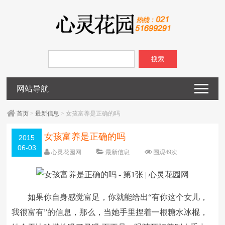
搜索
网站导航
首页
>
最新信息
> 女孩富养是正确的吗
女孩富养是正确的吗
2015
06-03
心灵花园网
最新信息
围观
49
次
已关闭评论
编辑日期：
2015-06-03
字体：
大
中
小
如果你自身感觉富足，你就能给出“有你这个女儿，
我很富有”的信息，那么，当她手里捏着一根糖水冰棍，