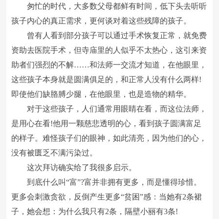
匆忙的时代，大多数父母都鲜有时间，低下头去听听
孩子内心的真正需求，更何谈对着这些残障的孩子。
曾有人看到部分孩子可以通过手术恢复正常，就免费
资助去医院手术，但寺庙里的人似乎不太热心，这引来资
助者们强烈的不解……和法师一交流才知道，在他眼里，
这些孩子本身就是圆满俱足的，和正常人没有什么两样!
即使他们缺胳膊少腿，在他眼里，也是造物的精华。
对于这些孩子，人们通常用眼睛在看，而这位法师，
是用心在看!他用一颗慈悲透明的心，看到孩子圆满富足
的样子。难怪孩子们的眼神，如此清亮，因为他们的心，
没有被匮乏不满污染过。
这次拜访确实给了我很多启示。
到底什么叫“富”?富并非拥有更多，而是懂得珍惜。
更多会刺激贪欲，反倒产生更多“贫困”感：当她有2条裙
子，她会想：为什么我只有2条，隔壁小丽有3条!