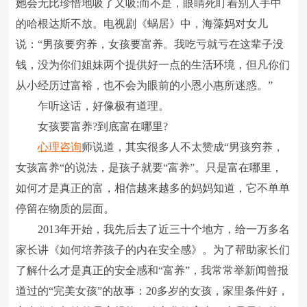
她会无比珍惜地吸了又吸;而不是，眼睛死盯着别人手中
的哈根达斯不放。电视剧《蜗居》中，海藻妈对女儿
说：“男孩要穷养，女孩要富养。我吃亏就亏在这辈子没
钱，没为你们姐妹两个提供好一点的生活环境，但凡你们
从小经历过富裕，也不会为眼前的小恩小惠所迷惑。”
乍听这话，好像极有道理。
女孩要富养?到底富在哪里?
心理咨询
师说道，其实很多人不太赞成“男孩穷养，
女孩富养“的说法，是孩子就要“富养”。只是富在哪里，
如何才是真正的富，相信越来越多的妈妈知道，它不单单
停留在物质的层面。
2013年开始，我先后去了近三十个地方，给一万多名
家长讲《如何培养孩子的内在安全感》。为了帮助家长们
了解什么才是真正的安全感和“富养”，我常常举新闻曾报
道过的“完美女孩”的故事：20多岁的女孩，家里条件好，