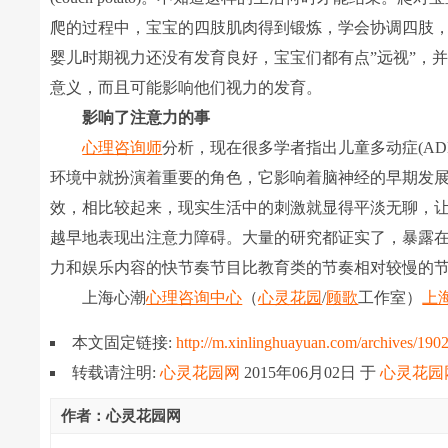
爬的过程中，宝宝的四肢肌肉得到锻炼，学会协调四肢
婴儿时期视力还没有发育良好，宝宝们都有点”远视”，
意义，而且可能影响他们视力的发育。
影响了注意力的事
心理咨询师
分析，现在很多学者指出儿童多动症(A
环境中就扮演着重要的角色，它影响着脑神经的早期发
效，相比较起来，现实生活中的刺激就显得平淡无聊，
越早地表现出注意力障碍。大量的研究都证实了，暴露
力和娱乐内容的快节奏节目比教育类的节奏相对较慢的
上海心潮
心理咨询中心
（
心灵花园
/
顾歌
工作室）
上
本文固定链接:
http://m.xinlinghuayuan.com/archives/190
转载请注明:
心灵花园网
2015年06月02日
于
心灵花园
作者：心灵花园网