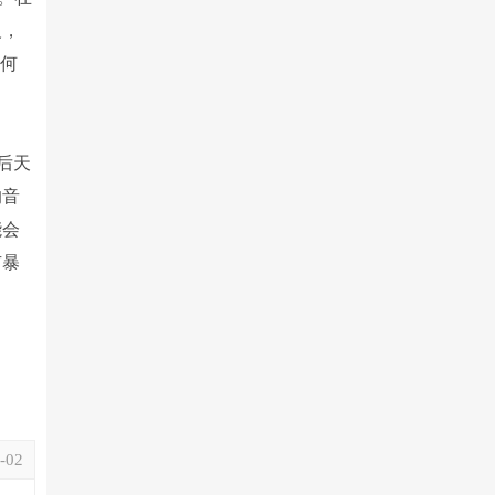
反，
任何
后天
的音
能会
有暴
-02