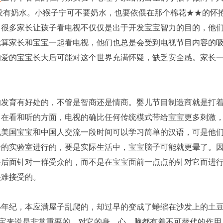
没有奶水。小猴子宁可不要奶水，也要依偎在那个棉花★★的怀
，很多家长让孩子看电视不仅仅是出于开发宝宝智力的目的，他
就算家长和宝宝一起看电视，他们也总是会受到电视节目内容的
的爱的宝宝长大后可能对这个世界充满怀疑，缺乏安全感。家长
发育有好处的，不管是智商还是情商。婴儿节目制造商就是打
。在看和听的方面，电视的确比任何传统模式带给宝宝更多刺激
现美国宝宝和中国人交流一段时间可以学习简单的汉语，可是他
告的实验室进行的，要是实际生活中，宝宝脑子可能就更晕了。
幕后面针对一群受众的，而不是在宝宝面前一点点的针对它而进
很难接受的。
年纪，本应满屋子乱爬的，却过早的变成了蜷缩在沙发上的土
束。爬对宝宝来说是非常重要的，对它的身，心，脑都有着不可替代的作