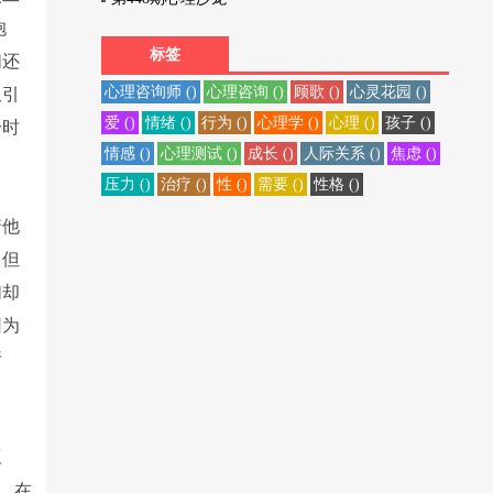
抱
标签
们还
心理咨询师 ()
心理咨询 ()
顾歌 ()
心灵花园 ()
吸引
爱 ()
情绪 ()
行为 ()
心理学 ()
心理 ()
孩子 ()
一时
情感 ()
心理测试 ()
成长 ()
人际关系 ()
焦虑 ()
压力 ()
治疗 ()
性 ()
需要 ()
性格 ()
着他
，但
们却
因为
行
豆
用。在