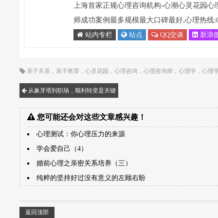
上海首家正规心理咨询机构-心潮心灵花园心
师成功案例最多规模最大口碑最好,心理热线:021-
站内专栏
站点
QQ交谈
新浪
亲子关系
，
亲子教育
，
心灵花园
，
心理咨询
，
心理咨询师
，
心理学
，
心理
从象牙塔到职场，顺利转变是关键
您可能还会对这些文章感兴趣！
心理测试：你心理压力的来源
学会爱自己（4）
婚前心理之亲密关系培养（三）
纯粹的坚持好过没有意义的左顾右盼
返回顶部