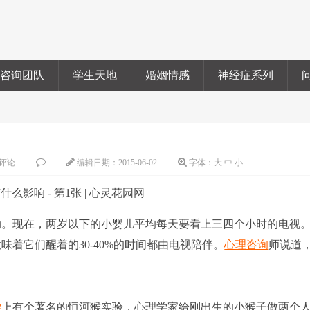
咨询团队
学生天地
婚姻情感
神经症系列
评论
编辑日期：
2015-06-02
字体：
大
中
小
。现在，两岁以下的小婴儿平均每天要看上三四个小时的电视
着它们醒着的30-40%的时间都由电视陪伴。
心理咨询
师说道
学
上有个著名的恒河猴实验，心理学家给刚出生的小猴子做两个