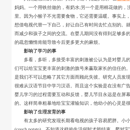
妈妈。一个用铁丝做的，有奶水;另一个是用棉花做的，
里。因为小猴子不光需要食物，它还需要温暖。事实上
想借电视代替一下自己，好让自己有时间去忙点别的。
而减少和孩子之间的交流。在婴儿期间没有得到足够多
的疏忽懒惰肯能导致今后更多更大的麻烦。
影响了学习的事
多看，多听，多接受丰富的刺激被公认为是对婴儿的
们可以给宝宝更丰富的刺激的旗号来赢取家长的信任的
是我们不可以忽略了其它方面而顾此失彼。研究人员发
很难从汉语节目中学习汉语。而且这个实验是在没有广
婴儿学习的过程需要互动和反馈，婴儿节目永远是在屏
的。这样简单粗暴地给宝宝灌输知识，他幼小的心灵是
影响了生理发育的事
有太多的研究发现长期看电视的孩子容易肥胖。小小
(couch potato)。不知道这样的生活何时才能结