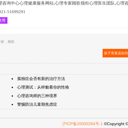
理咨询中心心理健康服务网站,心理专家顾歌领衔心理医生团队,心理
51699291
微博
学家
，
顾歌
孩子害羞该如
孤独症会否有新的治疗方法
心理测试：从样貌看你的性格
心理咨询师的三种境界
警惕防治儿童期焦虑症
沪ICP备20000284号-1
©Copyright 