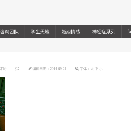
咨询团队
学生天地
婚姻情感
神经症系列
评论
编辑日期：
2014-09-21
字体：
大
中
小