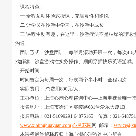
课程特色：
一 全程互动体验式授课，充满灵性和愉悦
二 让学员在沙游中学习，在沙游中成长
三 课程生动有趣，在这里，沙游疗法不是枯燥的理论
沟通
团训形式：沙盘团训、每半月滚动开班一次，每次4-6
戏解读、沙盘游戏性实务操作、期间穿插快乐英语游戏
开始时间：
时间暂定为每周一次，每次两个半小时，全程四次
实际费用： 总费用800元/人。
主办单位：上海心潮心理咨询中心―上海电视台唯一指定
报名地址：上海市徐汇区零陵路631号爱乐大厦1B
报名电话：021-51699291 64875165 传真：021-648751
www.xinlinghuayuan.com
心灵花园
网 邮箱：
service@xi
本课程最终解释权归上海心潮心理咨询中心所有