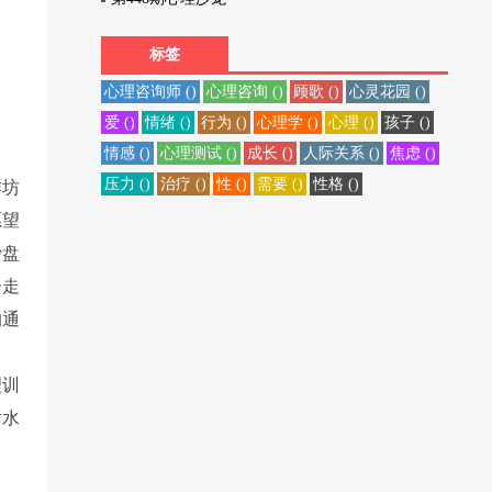
标签
心理咨询师 ()
心理咨询 ()
顾歌 ()
心灵花园 ()
爱 ()
情绪 ()
行为 ()
心理学 ()
心理 ()
孩子 ()
情感 ()
心理测试 ()
成长 ()
人际关系 ()
焦虑 ()
压力 ()
治疗 ()
性 ()
需要 ()
性格 ()
作坊
愿望
沙盘
子走
沟通
理训
话水