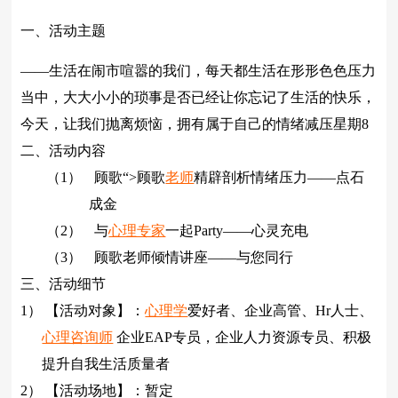
一、活动主题
――生活在闹市喧嚣的我们，每天都生活在形形色色压力
当中，大大小小的琐事是否已经让你忘记了生活的快乐，
今天，让我们抛离烦恼，拥有属于自己的情绪减压星期
8
二、活动内容
（1）
顾歌“>
顾歌
老师
精辟剖析情绪压力――点石
成金
（2）
与
心理专家
一起
Party
――心灵充电
（3）
顾歌
老师倾情讲座――与您同行
三、活动细节
1）
【
活动对象】
：
心理学
爱好者、企业高管、
Hr
人士、
心理咨询师
企业
EAP
专员，企业人力资源专员、积极
提升自我生活质量者
2）
【
活动场地】
：暂定