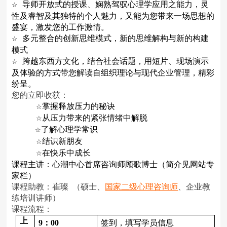
导师开放式的授课、娴熟驾驭心理学应用之能力，灵
☆
性及睿智及其独特的个人魅力，又能为您带来一场思想的
盛宴，激发您的工作激情。
多元整合的创新思维模式，新的思维解构与新的构建
☆
模式
跨越东西方文化，结合社会话题，用短片、现场演示
☆
及体验的方式带您解读自组织理论与现代企业管理，精彩
纷呈。
您的立即收获：
掌握释放压力的秘诀
☆
从压力带来的紧张情绪中解脱
☆
了解心理学常识
☆
结识新朋友
☆
在快乐中成长
☆
课程主讲：心潮中心首席咨询
师顾歌
博士（简介见网站专
家栏）
课程助教：崔璨
（硕士、
国家二级心理咨询师
、企业教
练培训讲师）
课程流程：
上
9
：
00
签到，填写学员信息