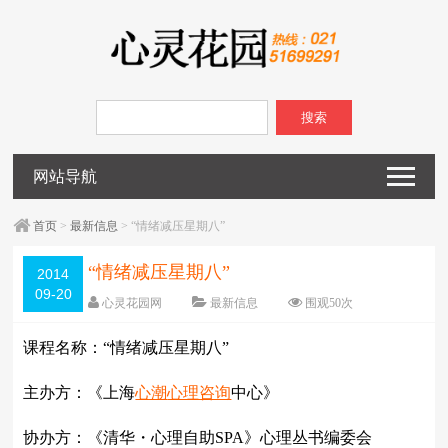
搜索
网站导航
首页
>
最新信息
> “情绪减压星期八”
“情绪减压星期八”
2014
09-20
心灵花园网
最新信息
围观
50
次
已关闭评论
编辑日期：
2014-09-20
课程名称：“
情绪减压星期八
”
字体：
大
中
小
主办方：
《上海
心潮
心理咨询
中心》
协办方：
《清华・心理自助
SPA
》心理丛书编委会