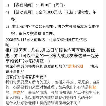
3）
【
课程时间】
：
5
月
18
日（周日）
4）
【
活动费用】
：全价
1000
元
/
人
（包括：课程费、午
餐）
5）
非上海地区学员如有需要，协办方可联系就近安排住
宿，食宿及交通费用自理。
2008年
5
月
15
日之前报名，可享受特别推广期优惠
呦！！！
推广期优惠：凡在
5
月
15
日前报名均可享受
8
折优
惠，并且可以带您的一位家人或朋友来这里一起分
享
顾
老师的精彩讲座：）
首席心理咨询师顾歌真诚邀请您加入
“
爱满心潮
――快乐
减压星期
8”
拥有好的情绪有多重要？
我们每天要应对所有的压力，包括外界的，家庭的，自身
的，都需要我们来面对和处理，如果我们的心情是
抑郁
的、
焦虑
的、暴躁的情绪，可想而知我们的工作和生活有
多么糟糕，所以拥有好的情绪是我们美好生活的开始
是什么让
顾歌
老师主持的情绪讲座与众不同？