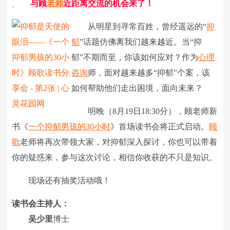
与顾
老师
近距离交流的机会来了！
从明星到寻常百姓，曾经遥远的“
抑
郁
”话题仿佛离我们越来越近。当“抑
郁”不期而至，你该如何应对？作为
心理
咨询
师，面对越来越多“抑郁”个案，该
如何帮助他们走出困境，面向未来？
明晚（8月19日18:30分），顾老师新
书《
一个抑郁男孩的30小时
》首场读书会将正式启动。
顾
歌
老师将再次带领大家，对抑郁深入探讨，你也可以带着
你的疑惑来，参与这次讨论，相信你收获的不只是知识。
现场还有抽奖活动哦！
读书会主持人：
吴少里
博士