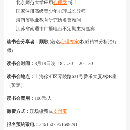
北京师范大学应用
心理学
博士
国家注册高级青少年心理成长导师
海南省职业教育研究所名誉顾问
江苏省南通市广播电台不定期主持嘉宾
读书会分享者：
顾歌
(著名
心理专家
/权威精神分析治疗
师)
读书会时间：
8月19日晚 18：:30—-20：30
读书会地点：
上海徐汇区零陵路631号爱乐大厦2楼B座
（暂定）
读书会费用：
100元/人
缴费方式：
现场缴费或
支付宝
报名预约致电：
34615075/51699291