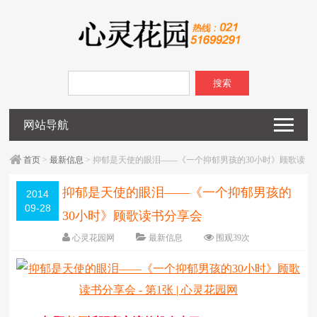
搜索
网站导航
首页
>
最新信息
> 抑郁是天使的眼泪――《一个抑郁男孩的30小时》顾歌读
书分享会
抑郁是天使的眼泪――《一个抑郁男孩的
2014
09-28
30小时》顾歌读书分享会
心灵花园网
最新信息
围观
39
次
已关闭评论
编辑日期：
2014-09-28
字体：
大
中
小